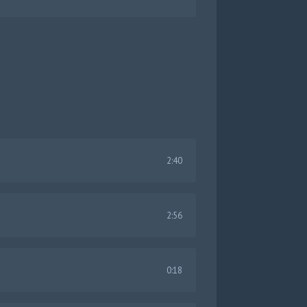
2:40
2:56
0:18