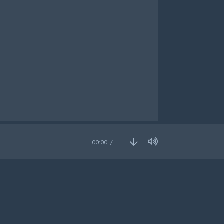
00:00
…