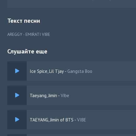
Текст песни
AREGGY - EMIRATI VIBE
Слушайте еще
Ice Spice, Lil Tjay
-
Gangsta Boo
Taeyang, Jimin
-
Vibe
TAEYANG, Jimin of BTS
-
VIBE