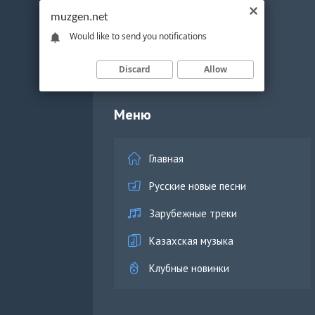
muzgen.net
Would like to send you notifications
Discard
Allow
Меню
Главная
Русские новые песни
Зарубежные треки
Казахская музыка
Клубные новинки