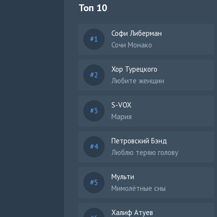
Топ 10
Софи Либерман
Сочи Монако
Хор Турецкого
Любите женщин
S-VOX
Мария
Петровский Бэнд
Люблю теряю голову
Мульти
Мимолётные сны
Халиф Атуев