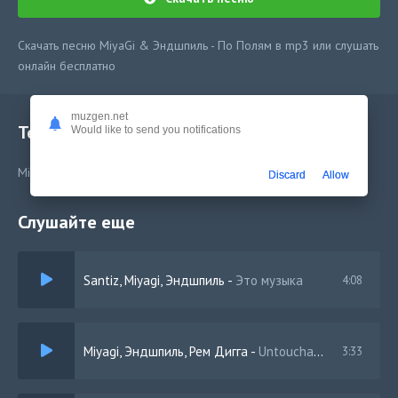
Скачать песню MiyaGi & Эндшпиль - По Полям в mp3 или слушать
онлайн бесплатно
muzgen.net
Текст песни
Would like to send you notifications
MiyaGi & Эндшпиль - По Полям
Discard
Allow
Слушайте еще
Santiz, Miyagi, Эндшпиль
-
Это музыка
4:08
Miyagi, Эндшпиль, Рем Дигга
-
Untouchable
3:33