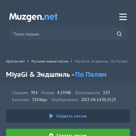
Музген.нет
Русские новые песни
MiyaGi & Эндшпиль - По Полям
MiyaGi & Эндшпиль -
По Полям
Слушали:
934
Размер:
8.19 MB
Длительность:
3:33
Качество:
320 kbps
Опубликовано:
2023-04-14 01:25:23
Слушать песню
Скачать песню