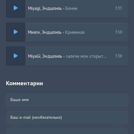
Miyagi, Эндшпиль
-
Бонни
3:33
Мияги, Эндшпиль
-
Криминал
3:50
MiyaGi, Эндшпиль
-
залечи мои открытые раны
3:38
Комментарии