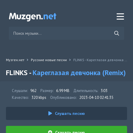
Музген.нет
Русские новые песни
FLINKS - Кареглазая девчонка (Remix)
FLINKS -
Кареглазая девчонка (Remix)
Слушали:
962
Размер:
6.99 MB
Длительность:
3:03
Качество:
320 kbps
Опубликовано:
2023-04-10 02:41:35
Слушать песню
Скачать песню