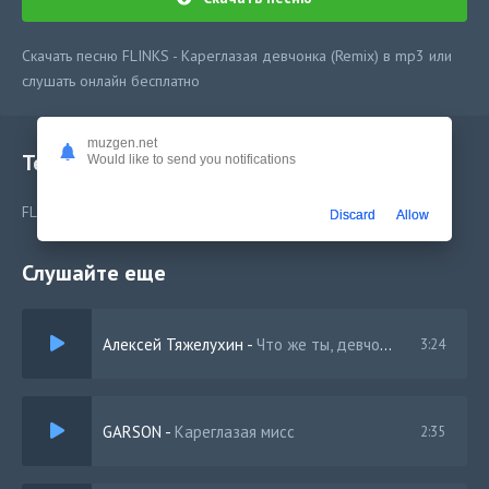
Скачать песню FLINKS - Кареглазая девчонка (Remix) в mp3 или
слушать онлайн бесплатно
muzgen.net
Текст песни
Would like to send you notifications
FLINKS - Кареглазая девчонка (Remix)
Discard
Allow
Слушайте еще
Алексей Тяжелухин
-
Что же ты, девчонка
3:24
GARSON
-
Кареглазая мисс
2:35