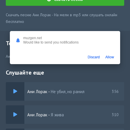
Скачать песню Ани Лорак - На мели в mp3 или слушать онлайн
бесплатно
muzgen.net
Текст песни
Would like to send you notifications
Ани Лорак - На мели
Discard
Allow
Слушайте еще
Ани Лорак
-
Не убил, но ранил
3:56
Ани Лорак
-
Я жива
3:10