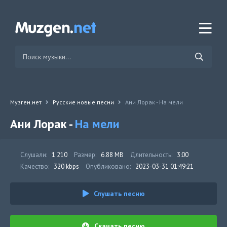
Музген.нет
Русские новые песни
Ани Лорак - На мели
Ани Лорак -
На мели
Слушали:
1 210
Размер:
6.88 MB
Длительность:
3:00
Качество:
320 kbps
Опубликовано:
2023-03-31 01:49:21
Слушать песню
Скачать песню