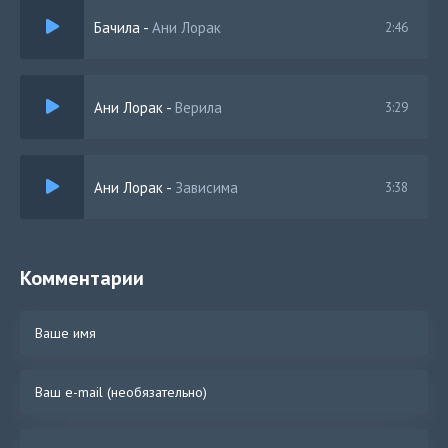
Бачила
-
Ани Лорак
2:46
Ани Лорак
-
Верила
3:29
Ани Лорак
-
Зависима
3:38
Комментарии