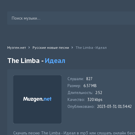
Музген.нет
Русские новые песни
The Limba - Идеал
The Limba -
Идеал
Слушали:
827
Размер:
6.57 MB
Длительность:
2:52
Качество:
320 kbps
Опубликовано:
2023-03-31 01:34:42
Скачать песню The Limba - Идеал в mp3 или слушать онлайн бес