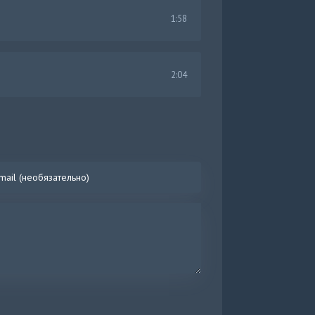
1:58
2:04