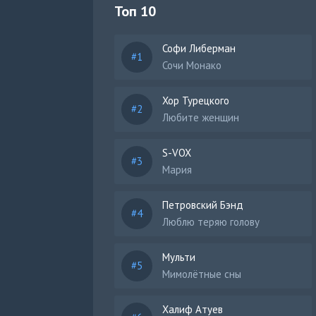
Топ 10
Софи Либерман
Сочи Монако
Хор Турецкого
Любите женщин
S-VOX
Мария
Петровский Бэнд
Люблю теряю голову
Мульти
Мимолётные сны
Халиф Атуев