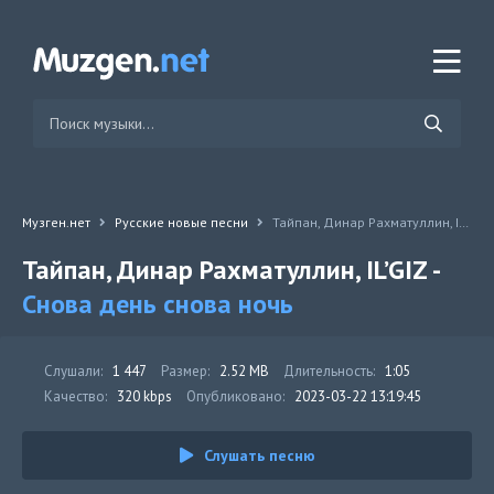
Музген.нет
Русские новые песни
Тайпан, Динар Рахматуллин, IL’GIZ - Снова день снова ночь
Тайпан, Динар Рахматуллин, IL’GIZ -
Снова день снова ночь
Слушали:
1 447
Размер:
2.52 MB
Длительность:
1:05
Качество:
320 kbps
Опубликовано:
2023-03-22 13:19:45
Слушать песню