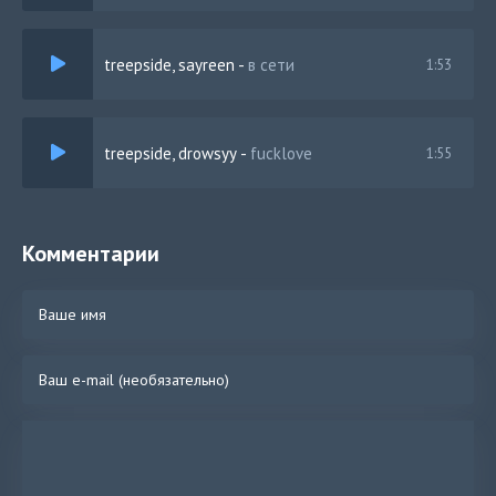
treepside, sayreen
-
в сети
1:53
treepside, drowsyy
-
fucklove
1:55
Комментарии