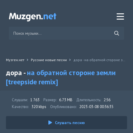
Музген.нет
Русские новые песни
дора - на обратной стороне земли [treepside remix]
дора -
на обратной стороне земли
[treepside remix]
Слушали:
1 763
Размер:
6.73 MB
Длительность:
2:56
Качество:
320 kbps
Опубликовано:
2023-03-08 00:36:35
Слушать песню