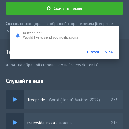
Скачать песню
Скачать песню дора - на обратной стороне земли [treepside
remix] в mp3 или слушать онлайн бесплатно
muzgen.net
Would like to send you notifications
Текст песни
Discard
Allow
дора - на обратной стороне земли [treepside remix]
Слушайте еще
Treepside
-
World (Новый Альбом 2022)
2:56
treepside, rizza
-
знаешь
2:14