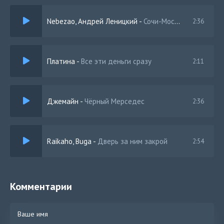
Nebezao, Андрей Леницкий
-
Сочи-Москва
2:36
Платина
-
Все эти деньги сразу
2:11
Джемайн
-
Чёрный Мерседес
2:36
Raikaho, Buga
-
Дверь за ним закрой
2:54
Комментарии