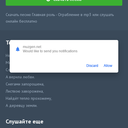
Скачать песню Главная роль - Ограбление в mp3 или слушать
онлайн бесплатно
Текст песни
muzgen.net
Would like to send you notifications
Не сразу всё устроилось,
Москва не сразу строилась
Discard
Allow
Словам Москва не верила,
А верила любви.
Снегами запорошена,
Листвою заворожена,
Найдёт тепло прохожему,
А деревцу земли.
Слушайте еще