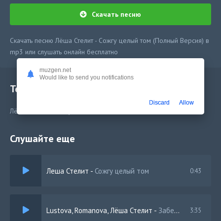
Скачать песню
Скачать песню Лёша Стелит - Сожгу целый том (Полный Версия) в
mp3 или слушать онлайн бесплатно
muzgen.net
Would like to send you notifications
Текст песни
Discard
Allow
Лёша Стелит - Сожгу целый том
Слушайте еще
Леша Стелит
-
Сожгу целый том
0:43
Lustova, Romanova, Лёша Стелит
-
Заберём
3:35