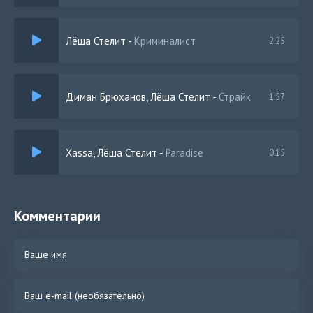
Лёша Стелит
-
Криминалист
2:25
Диман Брюханов, Лёша Стелит
-
Страйк
1:57
Xassa, Лёша Стелит
-
Paradise
0:15
Комментарии