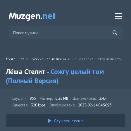
Музген.нет
Русские новые песни
Лёша Стелит - Сожгу целый том (Полный Версия)
Лёша Стелит -
Сожгу целый том
(Полный Версия)
Слушали:
855
Размер:
6.25 MB
Длительность:
2:43
Качество:
320 kbps
Опубликовано:
2023-02-14 04:56:23
Слушать песню