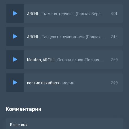
ARCHI
-
Ты меня теряешь (Полная Версия)
3:01
ARCHI
-
Танцуют с хулиганами (Полная Версия)
2:14
Mealon, ARCHI
-
Основа основ (Полная Версия)
2:40
костик изхабарэ
-
мерин
2:20
Комментарии