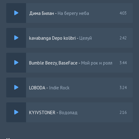
Небо-небо-небо не болей
Дима Билан
-
На берегу неба
4:03
kavabanga Depo kolibri
-
Целуй
2:42
Bumble Beezy, BaseFace
-
Мой рок н ролл
3:44
LOBODA
-
Indie Rock
3:24
KYIVSTONER
-
Водопад
2:16