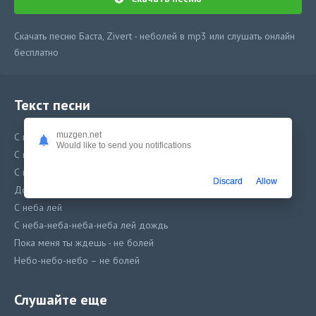
Скачать песню Баста, Zivert - неболей в mp3 или слушать онлайн
бесплатно
Текст песни
muzgen.net
С неба лей, с неба лей, с неба лей
Would like to send you notifications
С неба-неба-неба лей
С неба лей, с неба-неба лей
Discard
Allow
Дождь пока меня ты ждешь
С неба лей
С неба-неба-неба-неба лей дождь
Пока меня ты ждешь - не болей
Небо-небо-небо – не болей
С неба лей
С неба-неба-неба-неба лей дождь
Слушайте еще
Пока меня ты ждешь не болей