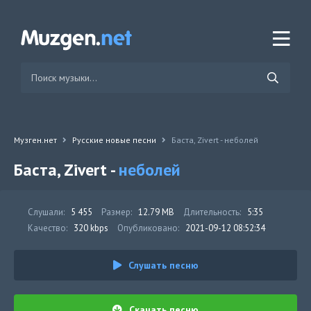
Музген.нет
Русские новые песни
Баста, Zivert - неболей
Баста, Zivert -
неболей
Слушали:
5 455
Размер:
12.79 MB
Длительность:
5:35
Качество:
320 kbps
Опубликовано:
2021-09-12 08:52:34
Слушать песню
Скачать песню