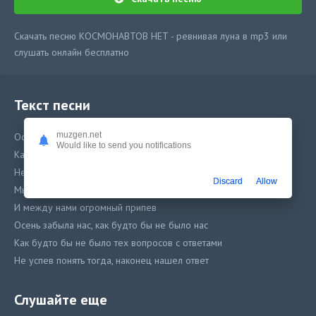
Скачать песню КОСМОНАВТОВ НЕТ - ревнивая луна в mp3 или
слушать онлайн бесплатно
Текст песни
muzgen.net
Осень забыла нас, как будто бы не было нас
Would like to send you notifications
Как будто бы не было тех вопросов с ответами
Не успев стать, мы остались куплетами
Discard
Allow
Мы остались куплетами
И между нами огромный припев
Осень забыла нас, как будто бы не было нас
Как будто бы не было тех вопросов с ответами
Не успев понять тогда, наконец нашел ответ
Вселенная внутри нас и там точно
Космонавтов нет
Слушайте еще