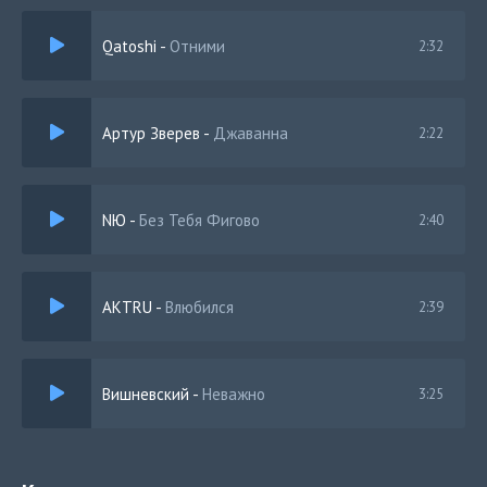
Qatoshi
-
Отними
2:32
Артур Зверев
-
Джаванна
2:22
NЮ
-
Без Тебя Фигово
2:40
AKTRU
-
Влюбился
2:39
Вишневский
-
Неважно
3:25