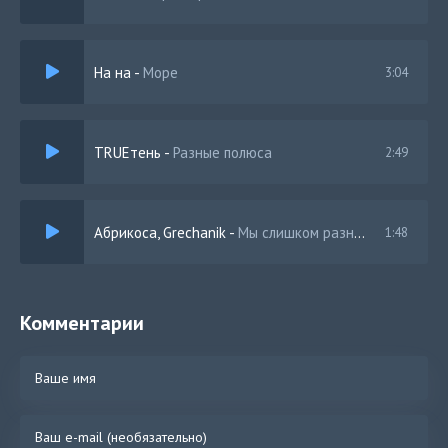
На на
-
Море
3:04
TRUEтень
-
Разные полюса
2:49
Абрикоса, Grechanik
-
Мы слишком разные
1:48
Комментарии