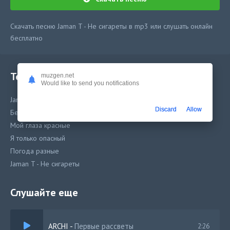
Скачать песню Jaman T - Не сигареты в mp3 или слушать онлайн
бесплатно
Текст песни
muzgen.net
Would like to send you notifications
Jaman T - Не сигареты
Discard
Allow
Бейби я тебя закручу
Мой глаза красные
Я только опасный
Погода разные
Jaman T - Не сигареты
Слушайте еще
ARCHI
-
Первые рассветы
2:26