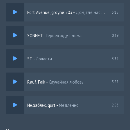
Port Avenue, groyne 203
-
Дом, где нас ждут
3:15
SONNET
-
Героев ждут дома
0:39
ST
-
Лопасти
3:32
Rauf, Faik
-
Случайная любовь
3:57
Индаблэк, qurt
-
Медленно
2:53