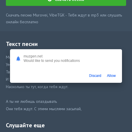
Скачать песню Murovei, VibeTGK - Тебя ждут в mp3 или слушать
онлайн бесплатно
Текст песни
muzgen.net
Murovei, VibeTGK - Тебя ждут
Would like to send you notifications
Умножь на два свою любовь и начинай
Твой новый день крут.
Discard
Allow
И ты даже не представляешь. Насколько ты крут,
Насколько ты тут, когда тебя ждут.
А ты не любишь опаздывать
Они тебя ждут. С этими мыслями засыпай,
Желаю каждому. Постараться не забывать
Тебя всегда ждут. Постоянно переживают
Слушайте еще