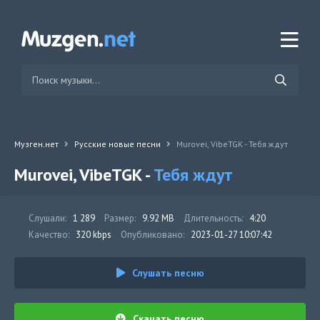
Музген.нет
Русские новые песни
Murovei, VibeTGK - Тебя ждут
Murovei, VibeTGK -
Тебя ждут
Слушали:
1 289
Размер:
9.92 MB
Длительность:
4:20
Качество:
320 kbps
Опубликовано:
2023-01-27 10:07:42
Слушать песню
Скачать песню