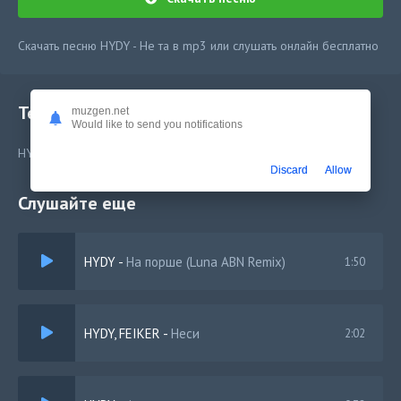
Скачать песню HYDY - Не та в mp3 или слушать онлайн бесплатно
Текст песни
muzgen.net
Would like to send you notifications
HYDY - Не та
Discard
Allow
Слушайте еще
HYDY
-
На порше (Luna ABN Remix)
1:50
HYDY, FEIKER
-
Неси
2:02