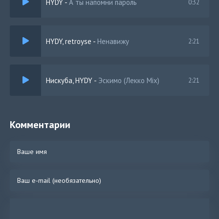
HYDY
-
А ты напомни пароль
0:32
HYDY, retroyse
-
Ненавижу
2:21
Нискуба, HYDY
-
Эскимо (Лекко Mix)
2:21
Комментарии