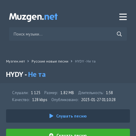
Музген.нет
Русские новые песни
HYDY - Не та
HYDY -
Не та
Слушали:
1 125
Размер:
1.82 MB
Длительность:
1:58
Качество:
128 kbps
Опубликовано:
2023-01-27 01:10:28
Слушать песню
Скачать песню