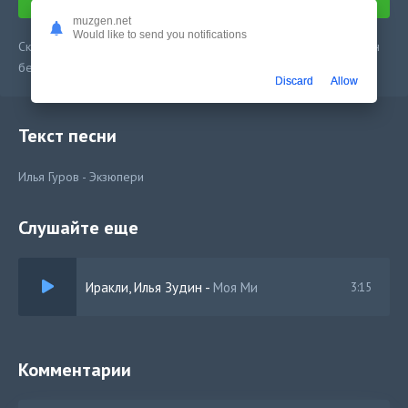
muzgen.net
Would like to send you notifications
Скачать песню Илья Гуров - Экзюпери в mp3 или слушать онлайн
бесплатно
Discard
Allow
Текст песни
Илья Гуров - Экзюпери
Слушайте еще
Иракли, Илья Зудин
-
Моя Ми
3:15
Комментарии