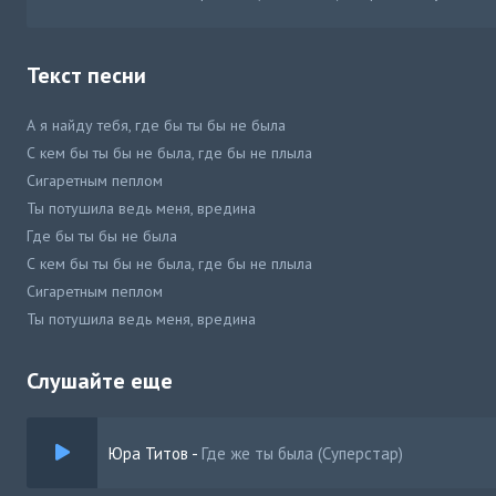
Текст песни
А я найду тебя, где бы ты бы не была
С кем бы ты бы не была, где бы не плыла
Сигаретным пеплом
Ты потушила ведь меня, вредина
Где бы ты бы не была
С кем бы ты бы не была, где бы не плыла
Сигаретным пеплом
Ты потушила ведь меня, вредина
В голове играет блюз, наверное это мой плюс
Умножается пульс, когда на тебя смотрю
Слушайте еще
Погляди на мир, непобедима ты
Дьявол темноты, я так на тебя залип
Юра Титов
-
Где же ты была (Суперстар)
И-и-и она мина, бахнет анонимно
Она вертит серый дым, наливая в бокал вина