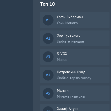
Топ 10
Софи Либерман
Сочи Монако
Хор Турецкого
Любите женщин
S-VOX
Мария
Петровский Бэнд
Люблю теряю голову
Мульти
Мимолётные сны
Халиф Атуев