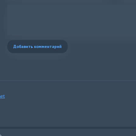
Бул ааламдан жылуу журогумо каттым
И-и-и она мина, бахнет анонимно
Она вертит серый дым, наливая в бокал вина
И-и-и она мина, бахнет анонимно
Она пахнет как малина
Я найду тебя, где бы ты бы не была
Добавить комментарий
С кем бы ты бы не была, где бы не плыла
Сигаретным пеплом
Ты потушила ведь меня, вредина
Где бы ты бы не была
С кем бы ты бы не была, где бы не плыла
Сигаретным пеплом
et
Ты потушила ведь меня, вредина
)