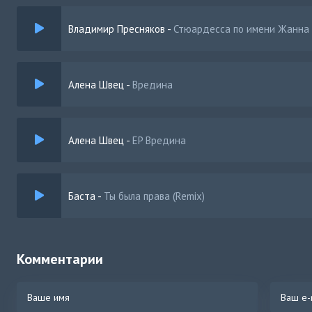
И-и-и она мина, бахнет анонимно
Она пахнет как малина
Владимир Пресняков
-
Стюардесса по имени Жанна 
Я найду тебя, где бы ты бы не была
С кем бы ты бы не была, где бы не плыла
Сигаретным пеплом
Алена Швец
-
Вредина
Ты потушила ведь меня, вредина
Где бы ты бы не была
С кем бы ты бы не была, где бы не плыла
Алена Швец
-
EP Вредина
Сигаретным пеплом
Ты потушила ведь меня, вредина
Сен алыстаганда менден менин журогум сокпойт
Баста
-
Ты была права (Remix)
Сен кучактаганда мени менин журогум токтойт
Журогум оттой, сен тарапка аны октойм
Мен тоголонуп тоголок топтой
Кеттим башкаларын тоготпой
Комментарии
Сендей жанды табып алдым бул ааламдан
Жылуу журогумо каттым сени гана, жана
Сендей жанды табып алдым