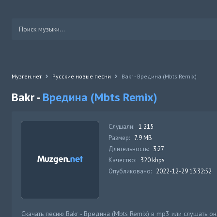
Музген.нет
Русские новые песни
Bakr - Вредина (Mbts Remix)
Bakr -
Вредина (Mbts Remix)
Слушали:
1 215
Размер:
7.9 MB
Длительность:
3:27
Качество:
320 kbps
Опубликовано:
2022-12-29 13:32:52
Скачать песню Bakr - Вредина (Mbts Remix) в mp3 или слушать о